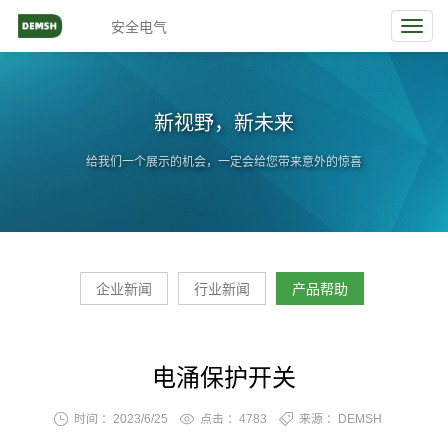
安全电气
Toggl
navig
新视野，新未来
给我们一个展示的机会，一定会给您带来意外的惊喜
企业新闻
行业新闻
产品帮助
电涌保护开关
时间 ：2023/6/25
点击 ：
4783
来源 ：DEMSH