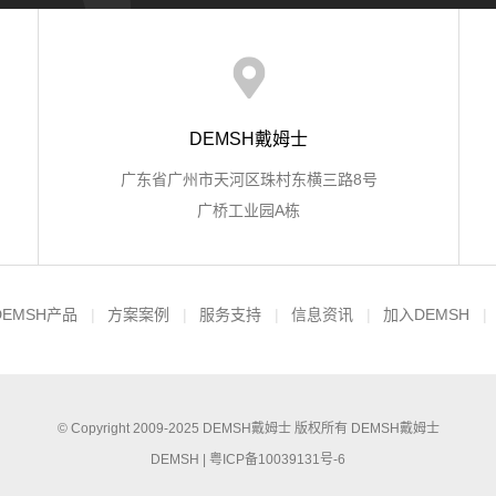
DEMSH戴姆士
广东省广州市天河区珠村东横三路8号
广桥工业园A栋
DEMSH产品
方案案例
服务支持
信息资讯
加入DEMSH
© Copyright 2009-2025
DEMSH戴姆士
版权所有
DEMSH戴姆士
DEMSH |
粤ICP备10039131号-6