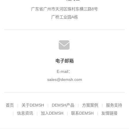
广东省广州市天河区珠村东横三路8号
广桥工业园A栋
电子邮箱
E-mail：
sales@demsh.com
首页
关于DEMSH
DEMSH产品
方案案例
服务支持
信息资讯
加入DEMSH
联系DEMSH
友情链接