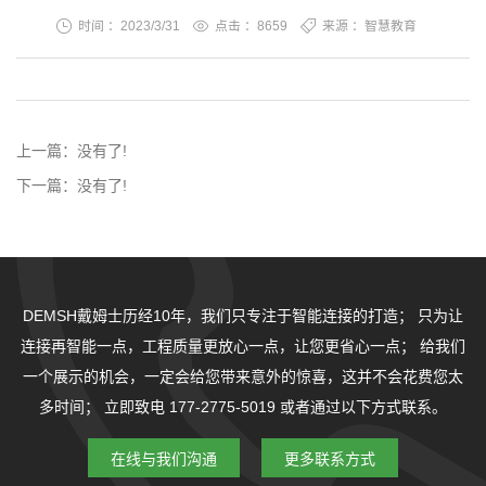
时间 ：2023/3/31
点击 ：
8659
来源 ：智慧教育
上一篇：
没有了!
下一篇：
没有了!
DEMSH戴姆士历经10年，我们只专注于智能连接的打造；
只为让
连接再智能一点，工程质量更放心一点，让您更省心一点；
给我们
一个展示的机会，一定会给您带来意外的惊喜，这并不会花费您太
多时间；
立即致电 177-2775-5019 或者通过以下方式联系。
在线与我们沟通
更多联系方式