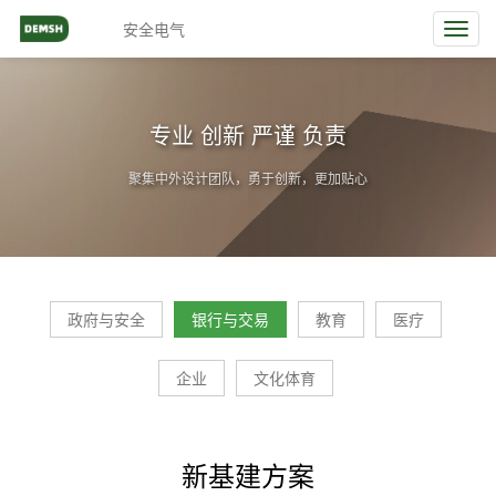
安全电气
Toggl
navig
专业 创新 严谨 负责
聚集中外设计团队，勇于创新，更加贴心
政府与安全
银行与交易
教育
医疗
企业
文化体育
新基建方案