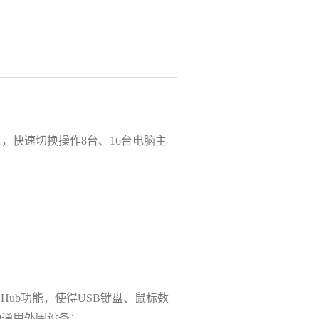
口
，
快速切换操作8台、16台
电脑主
Hub功能
，使得
USB键盘
、
鼠标数
.0通用外围设备
；