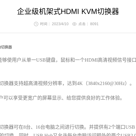
企业级机架式HDMI KVM切换器
时间 ：2023/4/10
点击 ：
8091
M
切换器
能够使用户从单一USB键盘
，
鼠标和一个
HDMI高清
视频信号接
；
切换器支持超高清视频分辨率，达到4K（3840x2160@30Hz）
。
户可以享受更宽广的屏幕显示
、
给您提供良好的工作体验
。
切换器可在8台、16台
电脑之间进行切换。并提供有2个端口USB 
的切换
。
同时
，
USB Hub又允许每台电脑访问额外的两个USB2