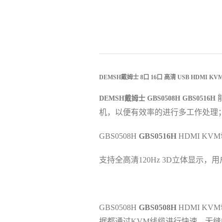
DEMSH戴姆士 8口 16口 高清 USB HDMI
KV
DEMSH戴姆士 GBS0508H
GBS0516H
机
，
以便有效率的进行多工作处理
GBS0508H
GBS0516H
HDMI
KVM
支持全高清120Hz 3D立体显示
，
用
GBS0508H
GBS0508H
HDMI
KVM
据都通过KVM线缆进行快速
、
无缝