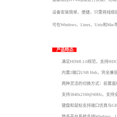
设备安装简单
、
便捷
，
只需将线缆
可在Windows、Linux、Unix
产
品特点:
满足
HDMI
2
.0
规范
，
支持HDC
内置2端口USB Hub，完全兼容
两种灵活的切换方式：前置面
支持3840x2160@60Hz，支
键盘和鼠标支持端口仿真与
G
跨多平台
系统
支持Windows
、
L