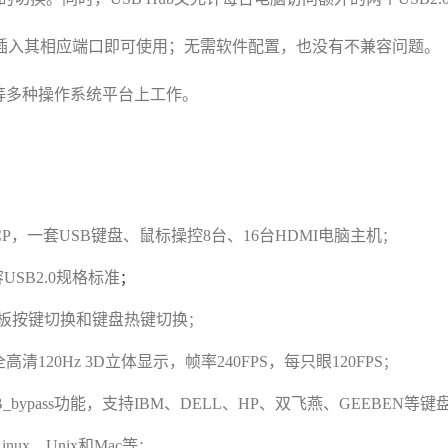
插入其相应端口即可使用
；
无需软件配置
，
也没有不兼容问题
。
和Mac等多种操作系统平台上工作
。
P
，
一套USB键盘
、
鼠标操控
8台、16台
HDMI
电脑主机
；
USB2.0规格标准
；
板按键切换和键盘热键切换
；
持全高清120Hz 3D立体显示，帧率240FPS，每只眼120FPS
；
B_
bypass功能，支持IBM、DELL、HP、双飞燕、GEEBEN等键
inux
、
Unix和Mac等
；