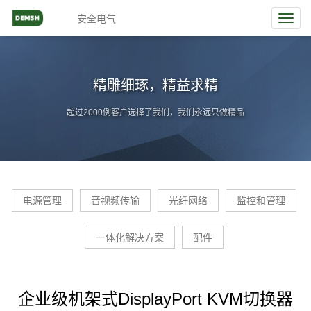
安全电气
Toggl
navig
精雕细琢，精益求精
超过2000例客户选择了我们，我们永远只做精品
电源管理
音视频传输
光纤网络
监控和管理
一体化解决方案
配件
企业级机架式DisplayPort KVM切换器