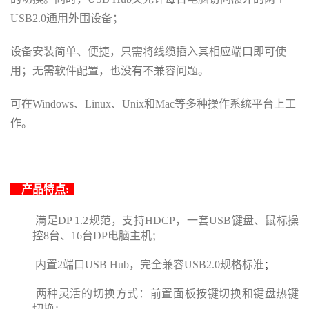
USB2.0通用外围设备
；
设备安装简单
、
便捷
，
只需将线缆插入其相应端口即可使
用
；
无需软件配置
，
也没有不兼容问题
。
可在
Windows、Linux、Unix和Mac等多种操作系统平台上工
作
。
产
品特点
:
满足
DP 1.2规范
，
支持
HDCP
，
一套
USB键盘
、
鼠标操
控
8台、16台DP电脑主机
；
内置
2端口USB Hub，完全兼容USB2.0规格标准
；
两种灵活的切换方式：前置面板按键切换和键盘热键
切换