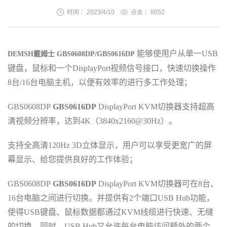
时间 ：2023/4/10
点击 ：
8052
能够使用户从单一
USB
DEMSH戴姆士 GBS0608DP/
GBS0616DP
键盘
，
鼠标和一个
DisplayPort视频信号接口
，
快速切换操作
8
台/16台
电脑主机
，
以便有效率的进行多工作处理
；
GBS0608DP
GBS0616DP
DisplayPort KVM切换器支持超高
清视频分辨率，达到4K（3840x2160@30Hz）
。
支持全高清
120Hz 3D立体显示
，
用户可以享受更宽广的屏
幕显示
、
给您提供良好的工作体验
；
GBS0608DP
GBS0616DP
DisplayPort KVM切换器可在8
台、
16台
电脑之间进行切换。并提供有
2个端口USB Hub功能
，
使得
USB键盘
、
鼠标数据都通过
KVM线缆进行快速
、
无缝
的切换
。
同时
，
USB Hub又允许每台电脑访问额外的两个