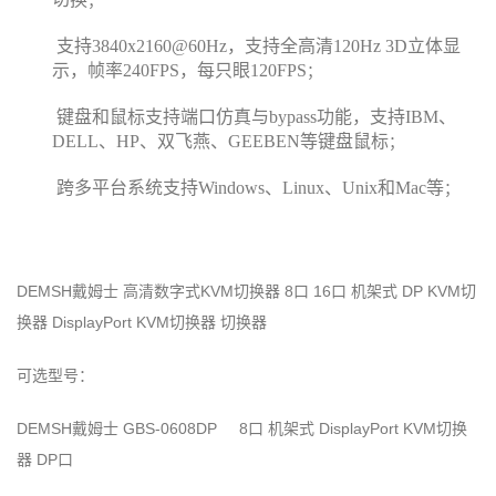
；
支持
3840x2160@60Hz，支持全高清120Hz 3D立体显
示，帧率240FPS，每只眼120FPS
；
键盘和鼠标支持端口仿真与
bypass功能，支持IBM、
DELL、HP、双飞燕、GEEBEN等键盘鼠标
；
跨多平台
系统
支持
Windows
、
Linux
、
Unix和Mac等
；
DEMSH戴姆士 高清数字式KVM切换器 8口 16口 机架式 DP KVM切
换器 DisplayPort KVM切换器 切换器
可选型号：
DEMSH戴姆士 GBS-0608DP
8口 机架式
DisplayPort KVM切换
器 DP口